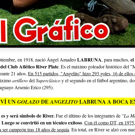
LABRUNA
el
ptiembre, en 1918, nació Ángel Amadeo
, para muchos,
a del Club Atlético River Plate
. Es el máximo goleador histórico del "M
rante 21 años.
En 515 partidos, "Angelito" hizo 293 goles, 16 de ellos a
máximo
artillero
del
Superclásico
y el segundo en el fútbol argentino, do
raguayo Arsenio Erico (295).
IVÍ UN
DE
LABRUNA A BOCA EN
GOLAZO
ANGELITO
es y será símbolo de River.
Fue el último de los integrantes de
"La M
Luego se convirtió en un técnico exitoso
.
.
Con él como DT, en 1975, 
a ser campeón tras 18 años de sequía
. En total, en River se alzó con nue