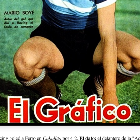
El dato:
cing goleó a Ferro en
Caballito
por 4-2.
el delantero de la "