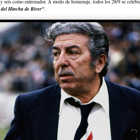
y seis como entrenador. A modo de homenaje, todos los 28/9 se celebr
 del Hincha de River"
.