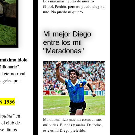
Los máximas figuras de nuestro
fútbol. Perdón, pero no puedo elegir a
uno. No puedo ni quiero.
Mi mejor Diego
entre los mil
"Maradonas"
 máximo ídolo
illonario",
l eterno rival,
s goles por
 1956
áquina"
en
Maradona hizo muchas cosas en sus
el club de
mil vidas. Buenas y malas. De todos,
ve títulos
este es mi Diego preferido.