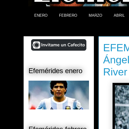
ENERO
FEBRERO
MARZO
ABRIL
¡Ayudá al Blog!
sábado, 28
EFEM
Ánge
River
Efemérides enero