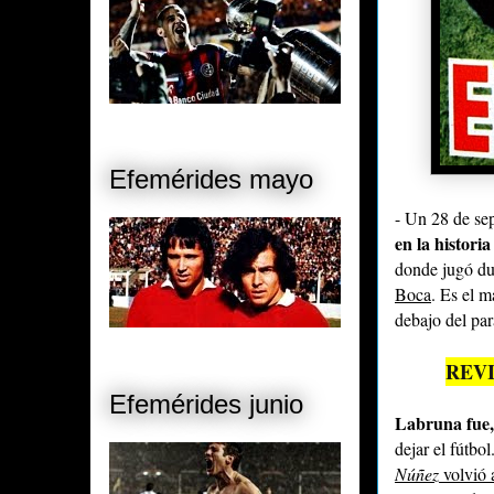
Efemérides mayo
- Un 28 de se
en la histori
donde jugó du
Boca
. Es el 
debajo del pa
REV
Efemérides junio
Labruna fue, 
dejar el fútbol
Núñez
volvió 