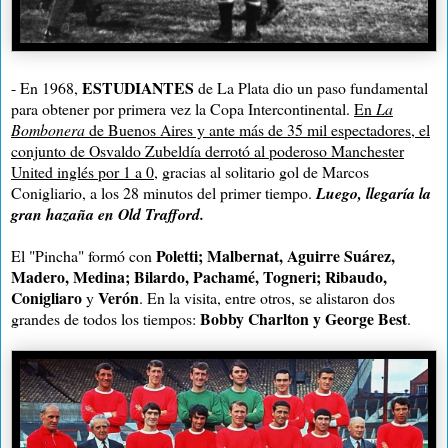
ESTUDIANTES
- En 1968,
de La Plata dio un paso fundamental
para obtener por primera vez la Copa Intercontinental.
En
La
Bombonera
de Buenos Aires y ante más de 35 mil espectadores, el
conjunto de Osvaldo Zubeldía derrotó al poderoso Manchester
United inglés por 1 a 0
, gracias al solitario gol de Marcos
Conigliario, a los 28 minutos del primer tiempo.
Luego, llegaría la
gran hazaña en
Old Trafford
.
Poletti; Malbernat, Aguirre Suárez,
El "Pincha" formó con
Madero, Medina; Bilardo, Pachamé, Togneri; Ribaudo,
Conigliaro
Verón
y
. En la visita, entre otros, se alistaron dos
Bobby Charlton y George Best
grandes de todos los tiempos:
.