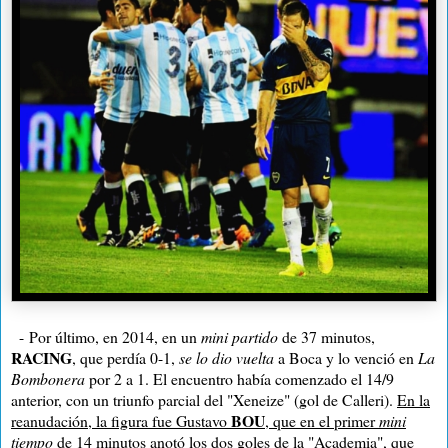
-
Por último, en 2014, en un
mini partido
de 37 minutos,
RACING
, que perdía 0-1,
se lo dio vuelta
a Boca y lo venció en
La
Bombonera
por 2 a 1. El encuentro había comenzado el 14/9
anterior, con un triunfo parcial del "Xeneize" (gol de Calleri).
En la
BOU
reanudación, la figura fue Gustavo
, que en el primer
mini
tiempo
de 14 minutos anotó los dos goles de la "Academia"
, que