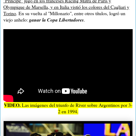
"Príncipe" jugó en los franceses Racing Matra de París y
Olympique de Marsella, y en Italia vistió los colores del Cagliari y
Torino
. En su vuelta al "Millonario", entre otros títulos, logró un
viejo anhelo:
ganar la Copa Libertadores
.
VIDEO.
Las imágenes del triunfo de River sobre Argentinos por 3-
2 en 1994.