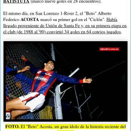
BATISTUTA
(marcó nueve goles en 28 encuentros).
El mismo día, en San Lorenzo 1-River 2, el "Beto" Alberto
ACOSTA
Federico
marcó su primer gol en el "Ciclón".
Había
llegado proveniente de Unión de Santa Fe y, en su primera etapa en
el club (de 1988 al '90) convirtió 34 goles en 64 cotejos jugados
.
FOTO.
El "Beto" Acosta, un gran ídolo de la historia reciente del