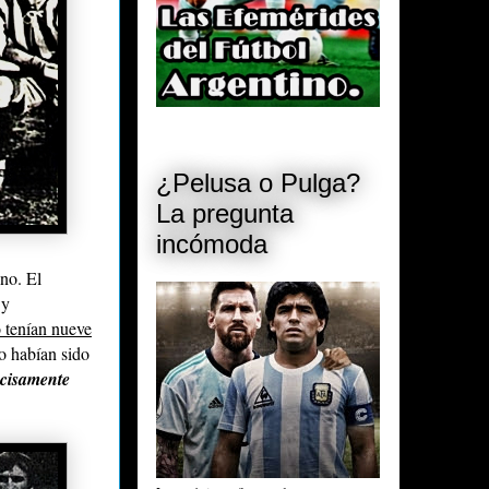
¿Pelusa o Pulga?
La pregunta
incómoda
ino. El
y
o tenían nueve
no habían sido
cisamente