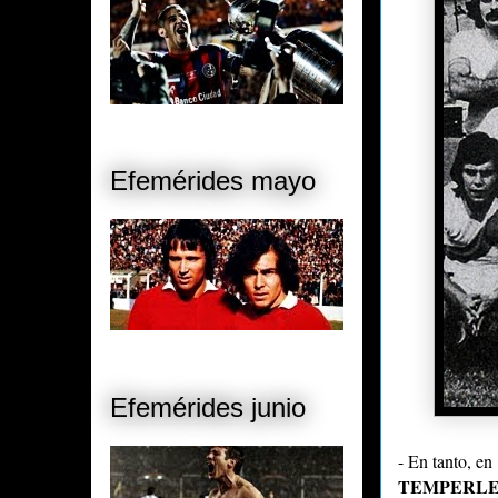
Efemérides mayo
Efemérides junio
- En tanto, en
TEMPERL