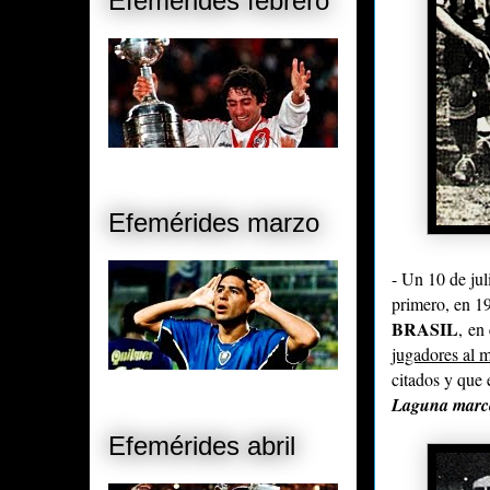
Efemérides febrero
Efemérides marzo
- Un 10 de ju
primero, en 1
BRASIL
, en
jugadores al 
citados y que 
Laguna marcó 
Efemérides abril