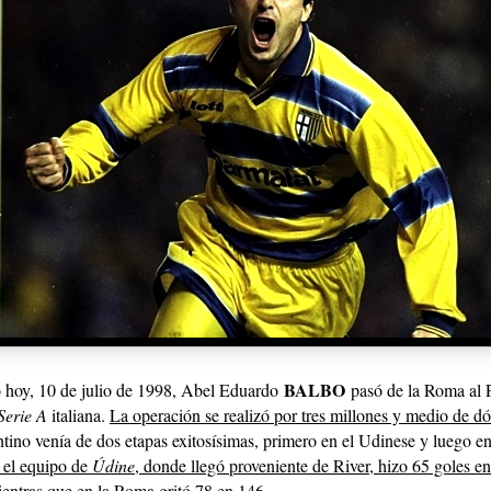
BALBO
 hoy, 10 de julio de 1998, Abel Eduardo
pasó de la Roma al 
Serie A
italiana.
La operación se realizó por tres millones y medio de dó
tino venía de dos etapas exitosísimas, primero en el Udinese y luego en
 el equipo de
Údine
, donde llegó proveniente de River, hizo 65 goles e
ientras que en la Roma gritó 78 en 146
.