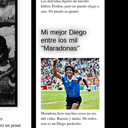
Los máximas figuras de nuestro
fútbol. Perdón, pero no puedo elegir a
uno. No puedo ni quiero.
Mi mejor Diego
entre los mil
"Maradonas"
Maradona hizo muchas cosas en sus
re
mil vidas. Buenas y malas. De todos,
este es mi Diego preferido.
onó un penal