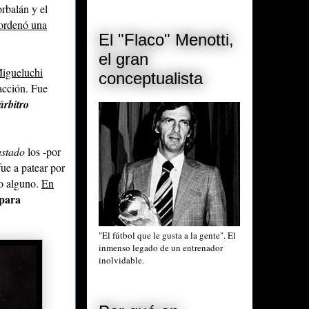
rbalán y el
 ordenó una
El "Flaco" Menotti,
el gran
igueluchi
conceptualista
 acción. Fue
árbitro
astado
los -por
ue a patear por
to alguno.
En
para
"El fútbol que le gusta a la gente". El
inmenso legado de un entrenador
inolvidable.