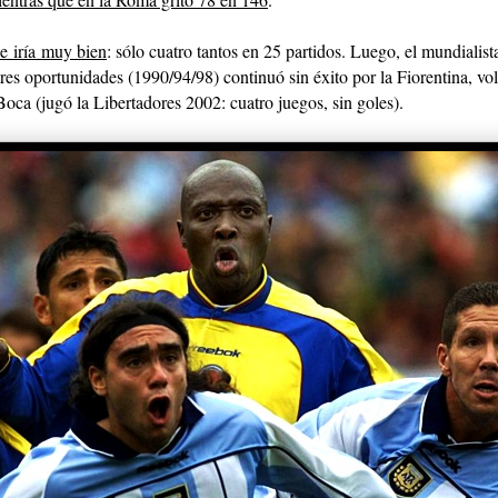
e iría muy bien
: sólo cuatro tantos en 25 partidos. Luego, el mundialist
res oportunidades (1990/94/98) continuó sin éxito por la Fiorentina, vo
 Boca (jugó la Libertadores 2002: cuatro juegos, sin goles).