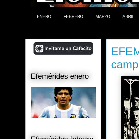
ENERO
FEBRERO
MARZO
ABRIL
¡Ayudá al Blog!
miércoles, 
EFEM
campe
Efemérides enero