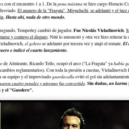
es
con el encuentro 1 a 1. De la
pena máxima
se hizo cargo Horacio Co
 desviado.
El arquero de la "Fragata", Migueluchi, se adelantó y el juez
ón
.
Hasta ahí, nada de otro mundo.
Fue Nicolás Vieladinovich
l segundo, Temperley cambió de jugador.
.
M
ntarse y contuvo el disparo
. Nitti lo amonestó y otra vez hizo reiterar la
ieladinovich,
el golero
se adelantó por tercera vez y atajó el remate.
El 
quero e indicó el cuarto lanzamiento.
ro
de Almirante, Ricardo Tello, ocupó el arco ("La Fragata" ya
había g
cambios reglamentarios). Con toda la presión a cuestas, Vieladinovich f
ra su equipo y el improvisado
guardavalla
evitó el gol sin adelantamien
Sin dudas,
tearon cuatro penales y ninguno fue convertido
.
un karma
 y el "Gasolero".