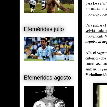
para los
celest
remate se fue
nueva ejecuci
Para patear e
Efemérides julio
volvió a adela
nuevamente V
expulsó al ar
Allí, el
zague
entonces- dos 
cuarta vez pa
síntesis,
se pa
Vieladinovich
Efemérides agosto