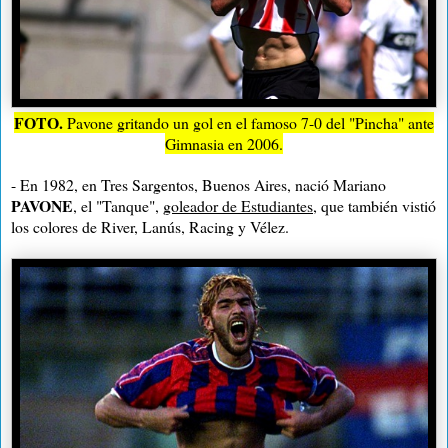
FOTO.
Pavone gritando un gol en el famoso 7-0 del "Pincha" ante
Gimnasia en 2006.
- En 1982, en Tres Sargentos, Buenos Aires, nació Mariano
PAVONE
, el "Tanque",
goleador de Estudiantes
, que también vistió
los colores de River, Lanús, Racing y Vélez.