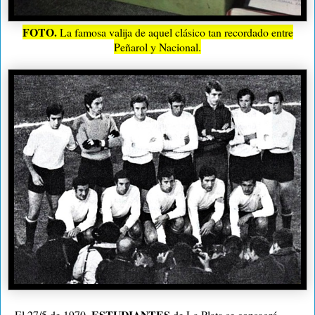
FOTO.
La famosa valija de aquel clásico tan recordado entre
Peñarol y Nacional.
ESTUDIANTES
-
El 27/5 de 1970,
de
La Plata
se consagró