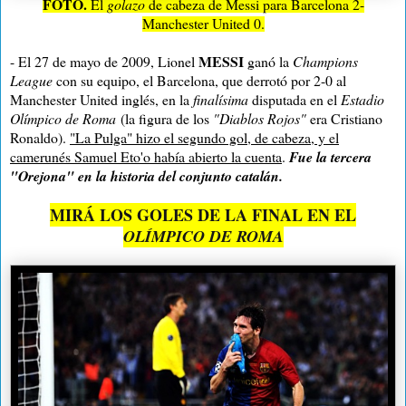
FOTO.
El
golazo
de cabeza de Messi para Barcelona 2-
Manchester United 0.
MESSI
- El 27 de mayo de 2009, Lionel
ganó
la
Champions
League
con su equipo, el Barcelona, que derrotó por 2-0 al
Manchester United inglés, en la
finalísima
disputada en el
Estadio
Olímpico de Roma
(la figura de los
"Diablos Rojos"
era Cristiano
Ronaldo).
"La Pulga" hizo el segundo gol, de cabeza, y el
camerunés Samuel Eto'o había abierto la cuenta
.
Fue la tercera
"Orejona" en la historia del conjunto catalán.
MIRÁ LOS GOLES DE LA FINAL EN EL
OLÍMPICO DE ROMA