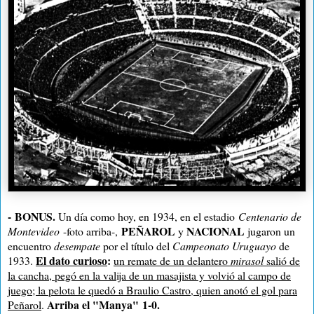
-
BONUS.
Un día como hoy, en 1934, en el estadio
Centenario de
PEÑAROL
NACIONAL
Montevideo
-foto arriba-,
y
jugaron un
encuentro
desempate
por el título del
Campeonato Uruguayo
de
El dato curioso
:
1933.
un remate de un delantero
mirasol
salió de
la cancha, pegó en la valija de un masajista y volvió al campo de
juego; la pelota le quedó a Braulio Castro, quien anotó el gol para
Arriba el "Manya" 1-0.
Peñarol
.