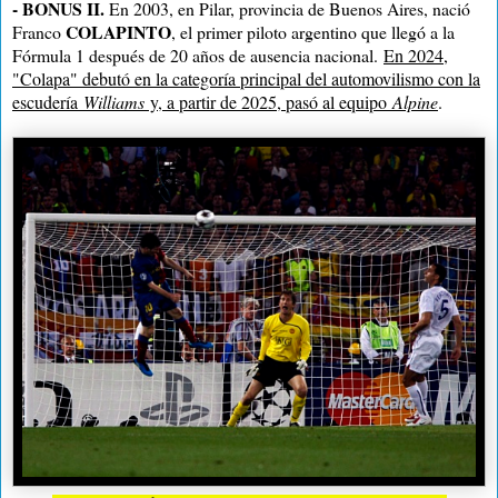
- BONUS II.
En 2003, en Pilar, provincia de Buenos Aires, nació
COLAPINTO
Franco
, el primer piloto argentino que llegó a la
Fórmula 1 después de 20 años de ausencia nacional.
En 2024,
"Colapa" debutó en la categoría principal del automovilismo con la
escudería
Williams
y, a partir de 2025, pasó al equipo
Alpine
.