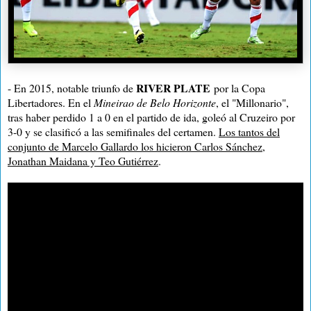
RIVER PLATE
- En 2015, notable triunfo de
por la Copa
Libertadores. En el
Mineirao de Belo Horizonte
, el "Millonario",
tras haber perdido 1 a 0 en el partido de ida, goleó al Cruzeiro por
3-0 y se clasificó a las semifinales del certamen.
Los tantos del
conjunto de Marcelo Gallardo los hicieron Carlos Sánchez,
Jonathan Maidana y Teo Gutiérrez
.