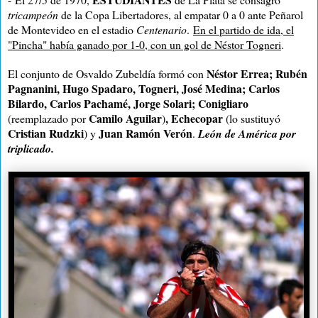
tricampeón
de
la Copa
Libertadores
, al empatar
0 a
0 ante Peñarol
de Montevideo en el
estadio
Centenario
.
En el partido de ida, el
"Pincha" había ganado por 1-0, con un gol de Néstor Togneri
.
Néstor Errea; Rubén
El conjunto de Osvaldo Zubeldía formó con
Pagnanini, Hugo Spadaro, Togneri, José Medina; Carlos
Bilardo, Carlos Pachamé, Jorge Solari; Conigliaro
Camilo Aguilar
, Echecopar
(reemplazado por
)
(lo sustituyó
Cristian Rudzki
Juan Ramón Verón
)
y
.
León de América por
triplicado.