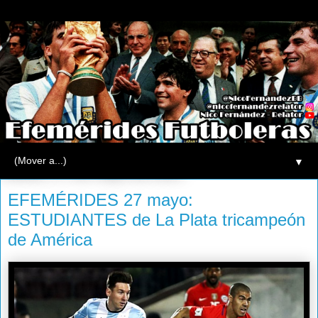
▼
martes, 27 de mayo de 2014
EFEMÉRIDES 27 mayo:
ESTUDIANTES de La Plata tricampeón
de América