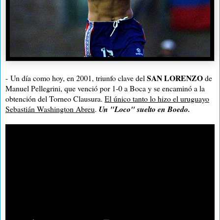
SAN LORENZO
-
Un día como hoy, en 2001, triunfo clave del
de
Manuel Pellegrini, que venció por 1-0 a Boca y se encaminó a la
obtención del Torneo Clausura.
El único tanto lo hizo el uruguayo
Sebastián Washington Abreu
.
Un "Loco" suelto en Boedo.