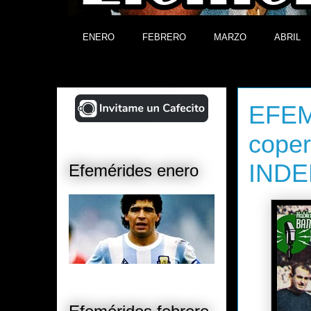
ENERO
FEBRERO
MARZO
ABRIL
¡Ayudá al Blog!
sábado, 24
EFEM
coper
INDE
Efemérides enero