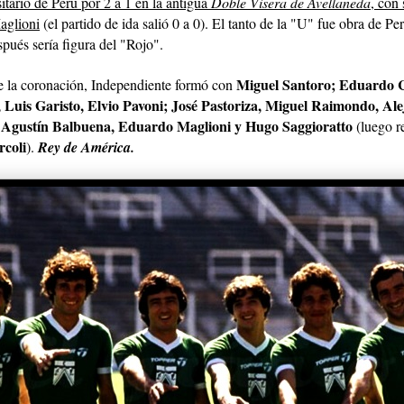
sitario de Perú por
2 a
1 en la antigua
Doble Visera de Avellaneda
, con
aglioni
(el partido de ida salió 0 a 0). El tanto de
la "U"
fue obra de Per
pués sería figura del "Rojo".
Miguel Santoro; Eduardo 
e la coronación, Independiente formó con
, Luis Garisto, Elvio Pavoni; José Pastoriza, Miguel Raimondo, Al
Agustín Balbuena, Eduardo Maglioni y Hugo Saggioratto
(luego 
coli
).
Rey de América.