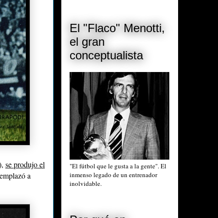
El "Flaco" Menotti,
el gran
conceptualista
),
se produjo el
"El fútbol que le gusta a la gente". El
emplazó a
inmenso legado de un entrenador
inolvidable.