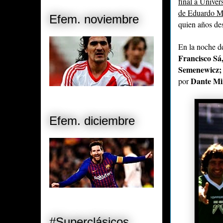
final a Univer
de Eduardo M
Efem. noviembre
quien años des
En la noche d
Francisco Sá
Semenewicz; 
Dante Mir
por
Efem. diciembre
#Superclásicos