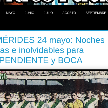
MAYO
JUNIO
JULIO
AGOSTO
SEPTIEMBRE
 de mayo de 2014
ÉRIDES 24 mayo: Noches
as e inolvidables para
PENDIENTE y BOCA