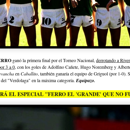
ERRO
ganó la primera final por el Torneo Nacional,
derrotando a Rive
or 3
a
0
, con los goles de Adolfino Cañete, Hugo Noremberg y Albert
evancha
en
Caballito
, también ganaría el equipo de Griguol (por 1-0)
. 
o del "Verdolaga" en la máxima categoría.
Equipazo.
RÁ EL ESPECIAL "FERRO EL 'GRANDE' QUE NO F