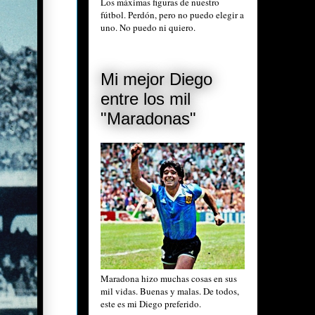
Los máximas figuras de nuestro
fútbol. Perdón, pero no puedo elegir a
uno. No puedo ni quiero.
Mi mejor Diego
entre los mil
"Maradonas"
Maradona hizo muchas cosas en sus
mil vidas. Buenas y malas. De todos,
este es mi Diego preferido.