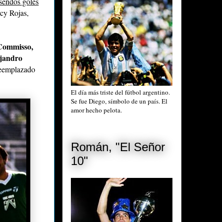
 sendos goles
cy Rojas,
Commisso,
ejandro
reemplazado
El día más triste del fútbol argentino.
Se fue Diego, símbolo de un país. El
amor hecho pelota.
Román, "El Señor
10"