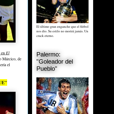
El último gran enganche que el fútbol
nos dio. Su estilo no morirá jamás. Un
crack eterno.
r en
El
Palermo:
o Márcico, de
"Goleador del
Sería el
Pueblo"
UE"