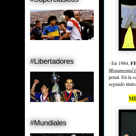
#Libertadores
F
- En 1984,
Monumental
p
penal. En la
r
segundo títul
MI
#Mundiales