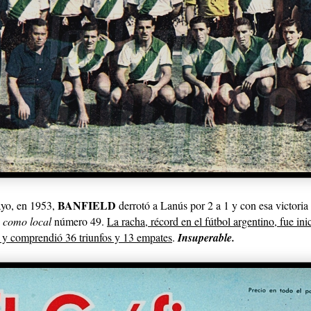
BANFIELD
yo, en 1953,
derrotó a Lanús por
2 a
1 y con esa victoria
o como local
número 49.
La racha, récord en el fútbol argentino, fue ini
y comprendió 36 triunfos y 13 empates
.
Insuperable.