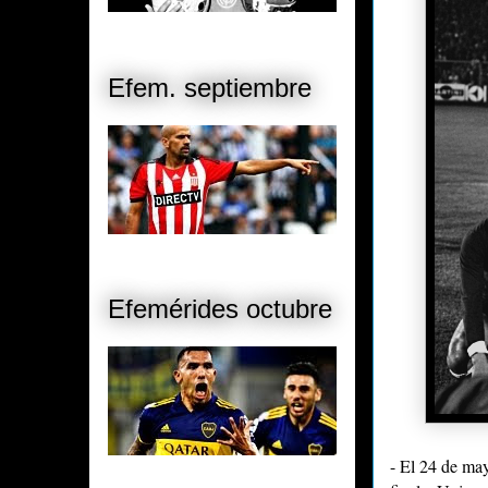
Efem. septiembre
Efemérides octubre
- El 24 de ma