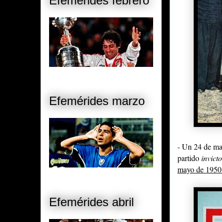
Efemérides febrero
Efemérides marzo
- Un 24 de ma
partido
invict
mayo de 1950 
Efemérides abril