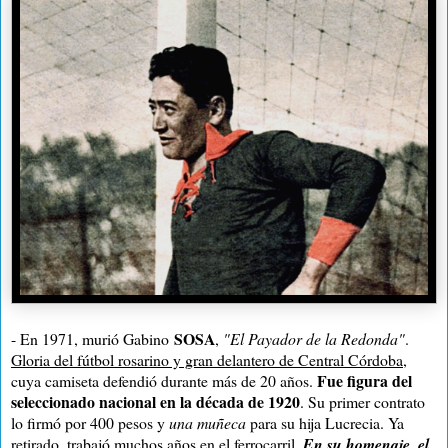
SOSA
- En 1971, murió Gabino
,
"El Payador de la Redonda"
.
Gloria del fútbol rosarino y gran delantero de Central Córdoba
,
Fue figura del
cuya camiseta defendió durante más de 20 años.
seleccionado nacional en la década de 1920
. Su primer contrato
lo firmó por 400 pesos y
una muñeca
para su hija Lucrecia. Ya
retirado, trabajó muchos años en el ferrocarril.
En su homenaje, el