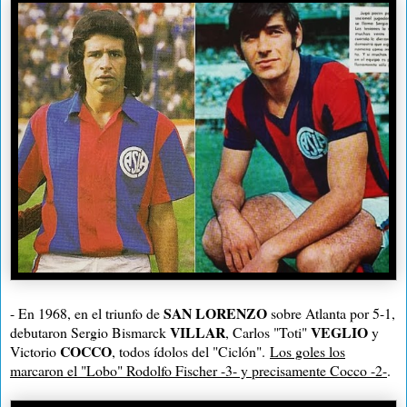
SAN LORENZO
- En 1968, en el triunfo de
sobre Atlanta por 5-1,
VILLAR
VEGLIO
debutaron Sergio Bismarck
, Carlos "Toti"
y
COCCO
Victorio
, todos ídolos del "Ciclón".
Los goles los
marcaron el "Lobo" Rodolfo Fischer -3- y precisamente Cocco -2-
.