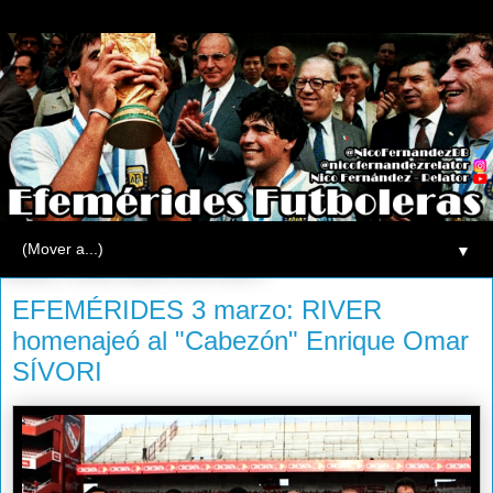
▼
lunes, 3 de marzo de 2014
EFEMÉRIDES 3 marzo: RIVER
homenajeó al "Cabezón" Enrique Omar
SÍVORI