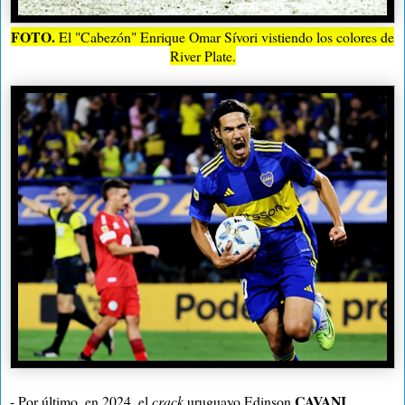
FOTO.
El "Cabezón" Enrique Omar Sívori vistiendo los colores de
River Plate.
CAVANI
- Por último, en 2024, el
crack
uruguayo Edinson