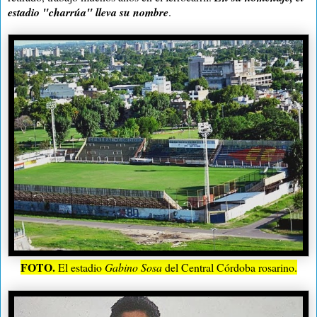
estadio "charrúa" lleva su nombre
.
FOTO.
El estadio
Gabino Sosa
del Central Córdoba rosarino.