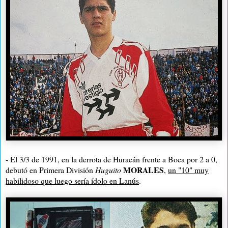
- El 3/3 de 1991, en la derrota de Huracán frente a Boca por 2 a 0,
MORALES
debutó en Primera División
Huguito
,
un "10" muy
habilidoso que luego sería ídolo en Lanús
.