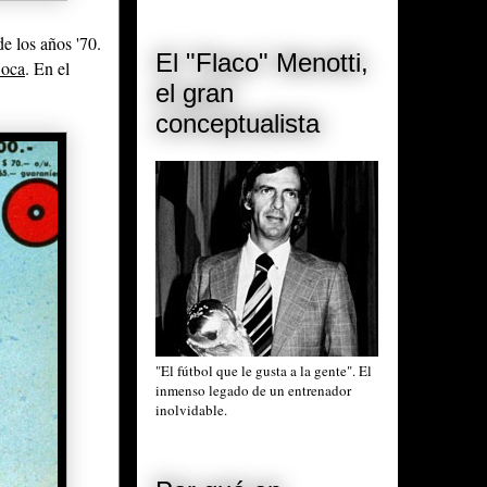
e los años '70.
El "Flaco" Menotti,
Boca
. En el
el gran
conceptualista
"El fútbol que le gusta a la gente". El
inmenso legado de un entrenador
inolvidable.