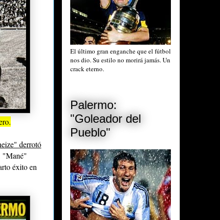
El último gran enganche que el fútbol
nos dio. Su estilo no morirá jamás. Un
crack eterno.
Palermo:
"Goleador del
ero.
Pueblo"
eize" derrotó
e, "Mané"
arto éxito en