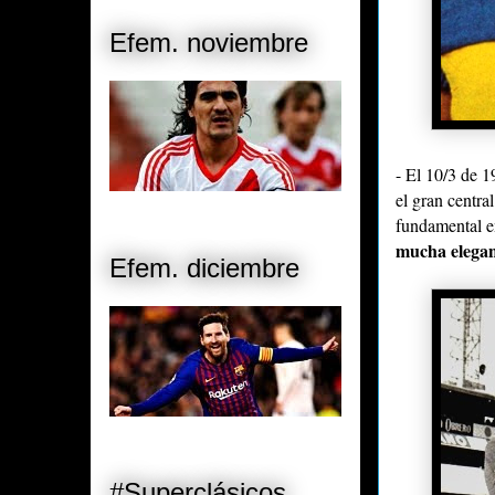
Efem. noviembre
- El 10/3 de 1
el gran centra
fundamental e
mucha elegan
Efem. diciembre
#Superclásicos