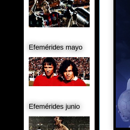
Efemérides mayo
Efemérides junio