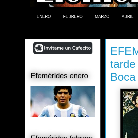
ENERO
FEBRERO
MARZO
ABRIL
¡Ayudá al Blog!
lunes, 10 
EFEM
tarde
Boca
Efemérides enero