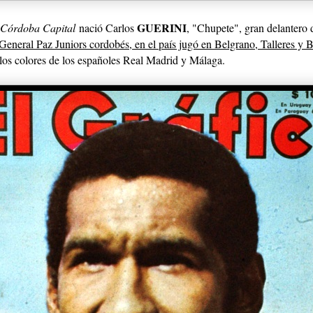
GUERINI
Córdoba Capital
nació Carlos
, "Chupete", gran delantero d
General Paz Juniors cordobés, en el país jugó en Belgrano, Talleres y 
ó los colores de los españoles Real Madrid y Málaga.