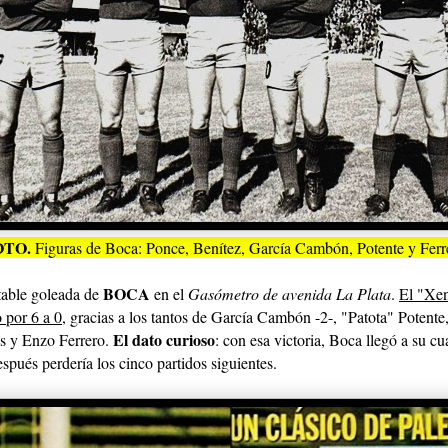
OTO.
Figuras de Boca: Ponce, Benítez, García Cambón, Potente y Ferr
BOCA
table goleada de
en el
Gasómetro de avenida La Plata
.
El "Xen
 por 6 a 0
, gracias a los tantos de García Cambón -2-, "Patota" Potent
El dato curioso
s y Enzo Ferrero.
: con esa victoria, Boca llegó a su cu
espués perdería los cinco partidos siguientes.