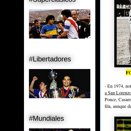
#Libertadores
F
- En 1974, no
a San Lorenzo
Ponce, Casare
fila, aunque d
#Mundiales