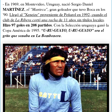
- En 1969, en Montevideo, Uruguay, nació Sergio Daniel
MARTÍNEZ
,
el "Manteca"
, gran goleador que tuvo Boca en los
'90.
Llegó al "Xeneize" proveniente de Peñarol en 1992, cuando el
club de
La Ribera cortó una racha
de
11 años sin títulos locales
.
Hizo 97 goles en 208 partidos
. Con
la Selección
uruguaya ganó
la
Copa
América
de 1995.
“U-RU-GUAYO, U-RU-GUAYO” era el
grito que sonaba en La Bombonera
.