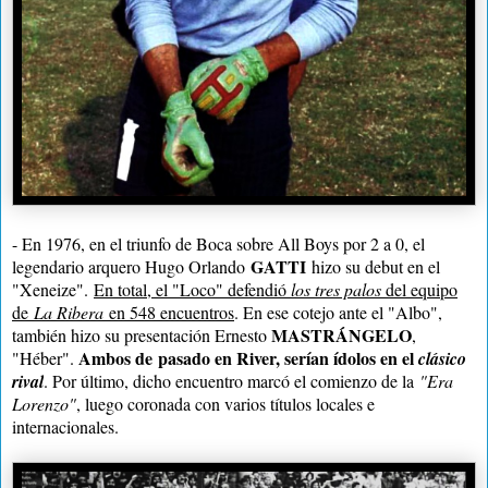
- En 1976, en el triunfo de Boca sobre All Boys por 2 a 0, el
GATTI
legendario arquero Hugo Orlando
hizo su debut en el
"Xeneize".
En total, el "Loco" defendió
los tres palos
del equipo
de
La Ribera
en 548 encuentros
. En ese cotejo ante el "Albo",
MASTRÁNGELO
también hizo su presentación Ernesto
,
Ambos de
pasado en River, serían ídolos en el
"Héber".
clásico
rival
. Por último, dicho encuentro marcó el comienzo de la
"Era
Lorenzo"
, luego coronada con varios títulos locales e
internacionales.