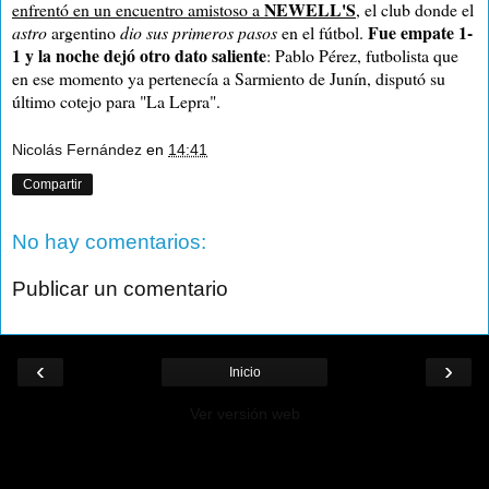
NEWELL'S
enfrentó en un encuentro amistoso a
, el club donde el
Fue empate 1-
astro
argentino
dio sus primeros pasos
en el fútbol.
1 y la noche dejó otro dato saliente
: Pablo Pérez, futbolista que
en ese momento ya pertenecía a Sarmiento de Junín, disputó su
último cotejo para "La Lepra".
Nicolás Fernández
en
14:41
Compartir
No hay comentarios:
Publicar un comentario
‹
›
Inicio
Ver versión web
¡Ayudá al Blog!