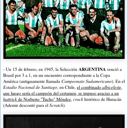
ARGENTINA
- Un 15 de febrero, en 1945, la Selección
venció a
Brasil por
3 a
1, en un encuentro correspondiente a
la Copa
América
(antiguamente llamada
Campeonato Sudamericano
). En el
Estadio Nacional de Santiago
, en Chile,
el combinado
albiceleste
,
que luego sería el campeón del certamen, se impuso gracias a un
hattrick
de Norberto "Tucho" Méndez
,
crack
histórico de Huracán
(Ademir descontó para el
Scratch
).