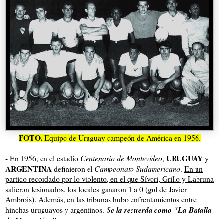
FOTO.
Equipo de Uruguay campeón de América en 1956.
URUGUAY
- En 1956, en el estadio
Centenario de Montevideo
,
y
ARGENTINA
definieron el
Campeonato Sudamericano
.
En un
partido recordado por lo violento, en el que Sívori, Grillo y Labruna
salieron lesionados
,
los locales ganaron 1 a 0 (gol de Javier
Ambrois)
. Además, e
n las tribunas hubo enfrentamientos entre
hinchas uruguayos y argentinos
.
Se la recuerda como "La Batalla