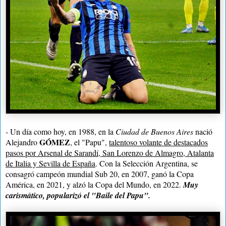
- Un día como hoy, en 1988, en la
Ciudad de Buenos Aires
nació
GÓMEZ
Alejandro
, el "Papu",
talentoso volante de destacados
pasos por Arsenal de Sarandí, San Lorenzo de Almagro, Atalanta
de Italia y Sevilla de España
. Con la Selección Argentina, se
consagró campeón mundial Sub 20, en 2007, ganó la Copa
América, en 2021, y alzó la Copa del Mundo, en 2022.
Muy
carismático, popularizó el "Baile del Papu".