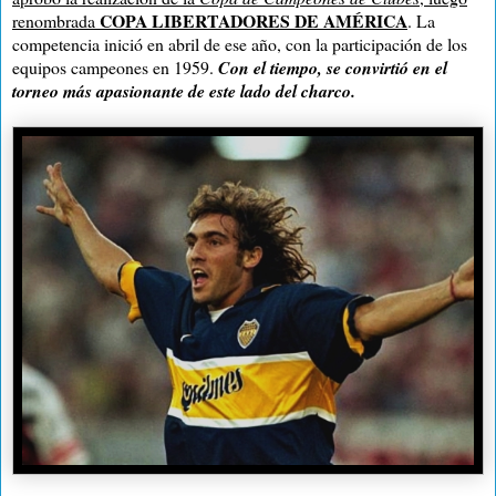
COPA LIBERTADORES DE AMÉRICA
renombrada
. La
competencia inició en abril de ese año, con la participación de los
equipos campeones en 1959.
Con el tiempo, se convirtió en el
torneo más apasionante de este lado del
charco
.