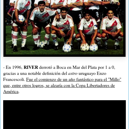
RIVER
- En 1996,
derrotó a Boca en Mar del Plata por 1 a 0,
gracias a una notable definición del
astro
uruguayo Enzo
Francescoli.
Fue el comienzo de un año fantástico para el "Millo"
que, entre otros logros, se alzaría con la Copa Libertadores de
América
.