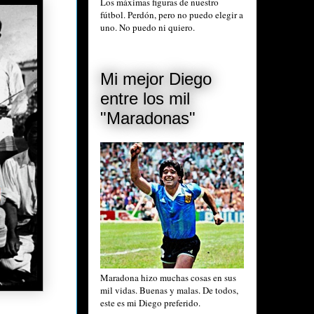
Los máximas figuras de nuestro
fútbol. Perdón, pero no puedo elegir a
uno. No puedo ni quiero.
Mi mejor Diego
entre los mil
"Maradonas"
Maradona hizo muchas cosas en sus
mil vidas. Buenas y malas. De todos,
este es mi Diego preferido.