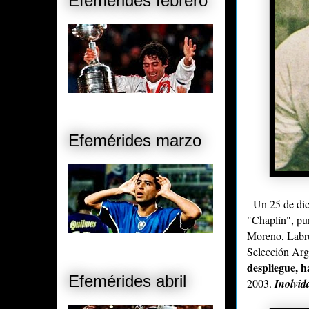
Efemérides febrero
Efemérides marzo
- Un 25 de di
"Chaplín", pun
Moreno, Labru
Selección Arg
despliegue, h
Efemérides abril
2003.
Inolvid