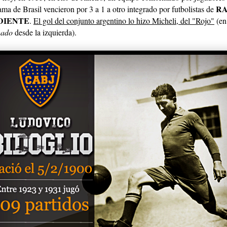
RA
a de Brasil vencieron por 3 a 1 a otro integrado por futbolistas de
DIENTE
.
El gol del conjunto argentino lo hizo Micheli, del "Rojo"
(en 
hado
desde la izquierda).