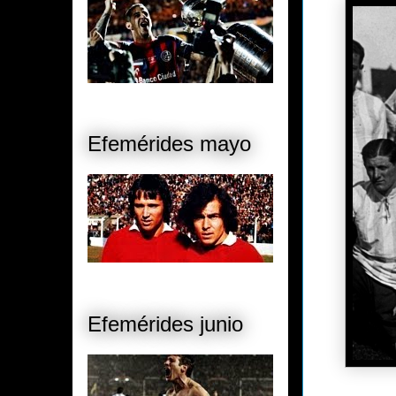
Efemérides mayo
Efemérides junio