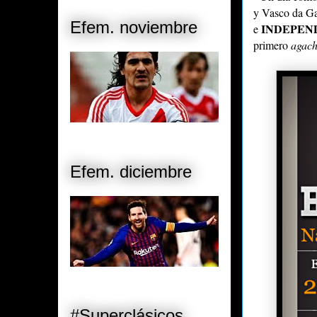
y Vasco da Gam
Efem. noviembre
INDEPEN
e
primero
agac
Efem. diciembre
#Superclásicos