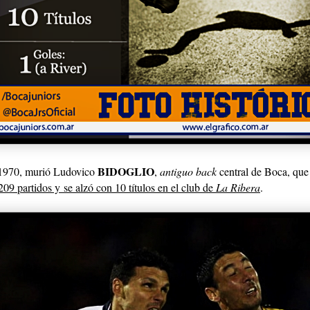
BIDOGLIO
 1970, murió Ludovico
,
antiguo back
central de Boca, qu
209 partidos y
se alzó con 10 títulos en el club de
La Ribera
.