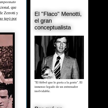
ampeonato
cional, que
de Zerrotti y
El "Flaco" Menotti,
no jugó por
el gran
conceptualista
"El fútbol que le gusta a la gente". El
inmenso legado de un entrenador
inolvidable.