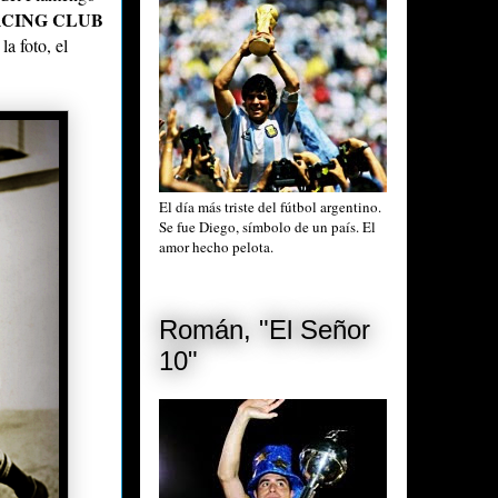
CING CLUB
la foto, el
El día más triste del fútbol argentino.
Se fue Diego, símbolo de un país. El
amor hecho pelota.
Román, "El Señor
10"