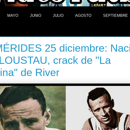
MAYO
JUNIO
JULIO
AGOSTO
SEPTIEMBRE
25 de diciembre de 2013
ÉRIDES 25 diciembre: Nac
 LOUSTAU, crack de "La
na" de River