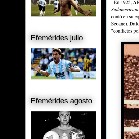
A
- En 1925,
Sudamerican
contó en su eq
Dato
Seoane)
.
"conflictos pol
Efemérides julio
Efemérides agosto