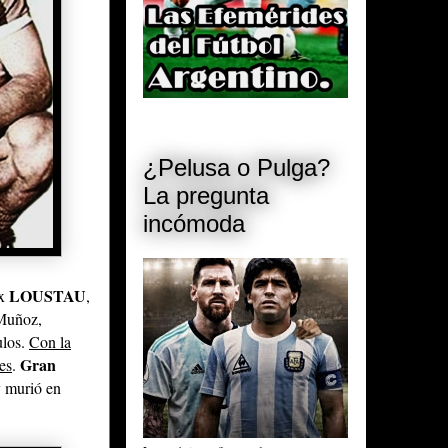
¿Pelusa o Pulga?
La pregunta
incómoda
LOUSTAU
ix
,
 Muñoz,
ulos.
Con la
Gran
es
.
y murió en