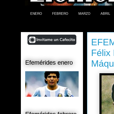
ENERO
FEBRERO
MARZO
ABRIL
¡Ayudá al Blog!
miércoles, 
EFEM
Félix
Máqui
Efemérides enero