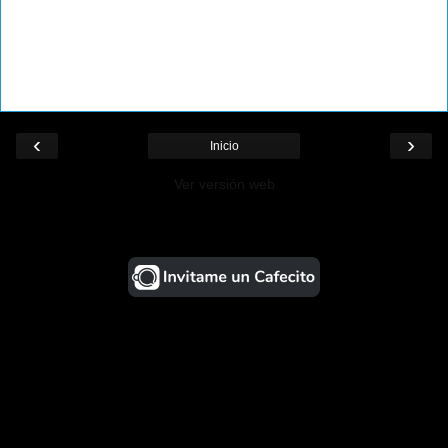
‹
›
Inicio
Ver versión web
¡Ayudá al Blog!