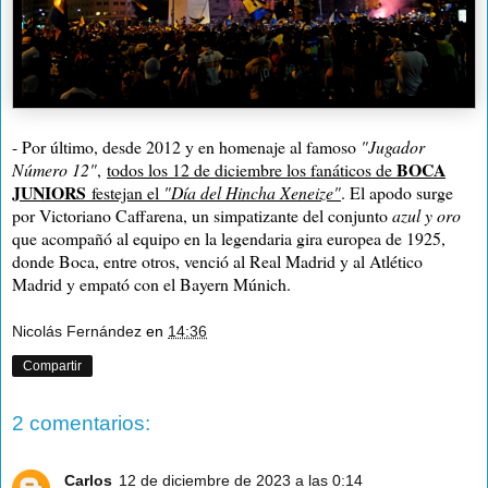
- Por último, desde 2012 y en homenaje al famoso
"Jugador
BOCA
Número 12"
,
todos los 12 de diciembre los fanáticos de
JUNIORS
festejan el
"Día del Hincha Xeneize"
. El apodo surge
por Victoriano Caffarena, un simpatizante del conjunto
azul y oro
que acompañó al equipo en la legendaria gira europea de 1925,
donde Boca, entre otros, venció al Real Madrid y al Atlético
Madrid y empató con el Bayern Múnich.
Nicolás Fernández
en
14:36
Compartir
2 comentarios:
Carlos
12 de diciembre de 2023 a las 0:14