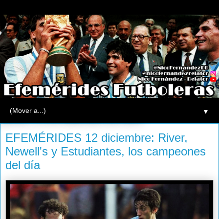
▼
jueves, 12 de diciembre de 2013
EFEMÉRIDES 12 diciembre: River,
Newell's y Estudiantes, los campeones
del día