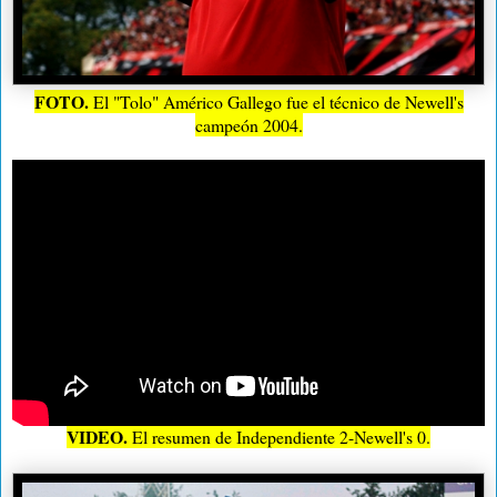
FOTO.
El "Tolo" Américo Gallego fue el técnico de Newell's
campeón 2004.
VIDEO.
El resumen de Independiente 2-Newell's 0.