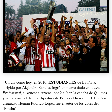
ESTUDIANTES
- Un día como hoy, en 2010,
de La Plata,
dirigido por Alejandro Sabella, logró un nuevo título en la
era
Profesional
, al vencer a Arsenal por 2 a 0 en la cancha de Quilmes
y adjudicarse el Torneo Apertura de Primera División.
El delantero
uruguayo Hernán Rodrigo López fue el autor de los goles del
"Pincha"
.