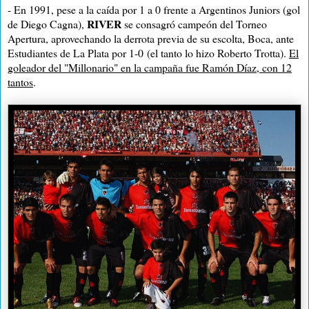
- En 1991, pese a la caída por
1 a
0 frente a Argentinos Juniors (gol
RIVER
de Diego Cagna),
se consagró campeón del Torneo
Apertura, aprovechando la derrota previa de su escolta, Boca, ante
Estudiantes de La Plata por
1-0
(el tanto lo hizo Roberto Trotta).
El
goleador del "Millonario" en la campaña fue Ramón Díaz, con 12
tantos
.