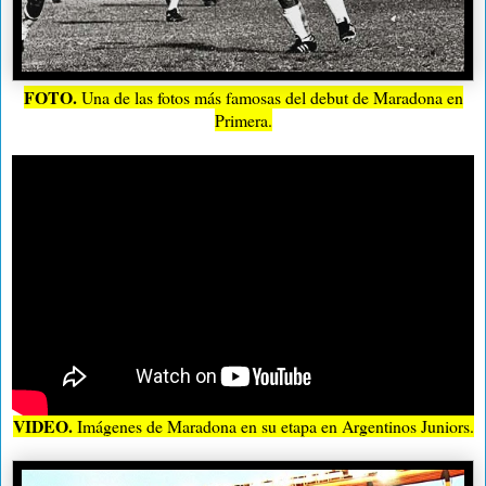
FOTO.
Una de las fotos más famosas del debut de Maradona en
Primera.
VIDEO.
Imágenes de Maradona en su etapa en Argentinos Juniors.