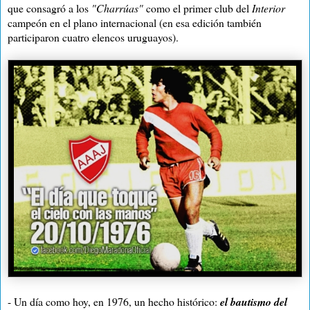
que consagró a los
"Charrúas"
como el primer club del
Interior
campeón en el plano internacional (en esa edición también
participaron cuatro elencos uruguayos).
- Un día como hoy, en 1976, un hecho histórico:
el bautismo del