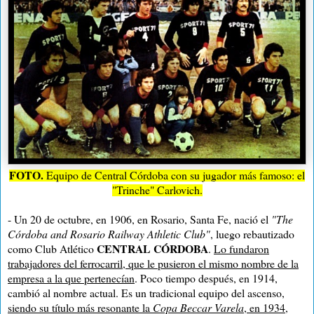
FOTO.
Equipo de Central Córdoba con su jugador más famoso: el
"Trinche" Carlovich.
- Un 20 de octubre, en 1906, en Rosario, Santa Fe, nació el
"The
Córdoba and Rosario Railway Athletic Club"
, luego rebautizado
CENTRAL CÓRDOBA
como Club Atlético
.
Lo fundaron
trabajadores del ferrocarril, que le pusieron el mismo nombre de la
empresa a la que pertenecían
. Poco tiempo después, en 1914,
cambió al nombre actual. Es un tradicional equipo del ascenso,
siendo su título más resonante la
Copa Beccar Varela
, en 1934
,