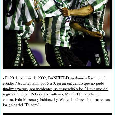
BANFIELD
- El 20 de octubre de 2002,
apabulló
a River en el
estadio
Florencio Sola
por 5 a 0,
en un encuentro que no pudo
finalizar ya que, por incidentes, se suspendió a los 21 minutos del
segundo tiempo
. Roberto Colautti -2-, Martín Demichelis, en
contra, Iván Moreno y Fabianesi y Walter Jiménez -foto- marcaron
los goles del "Taladro".