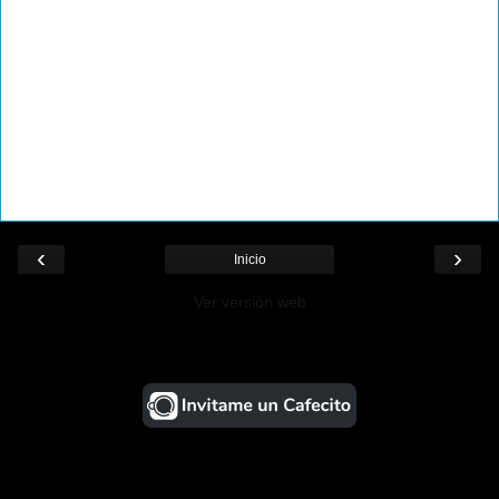
‹
›
Inicio
Ver versión web
¡Ayudá al Blog!