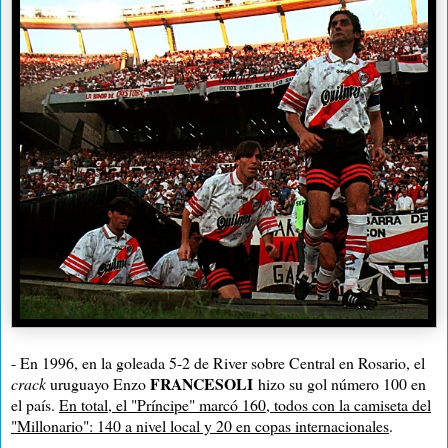
- En 1996, en la goleada 5-2 de River sobre Central en Rosario, el
FRANCESOLI
crack
uruguayo Enzo
hizo su gol número 100 en
el país.
En total, el "Príncipe" marcó 160, todos con la camiseta del
"Millonario": 140 a nivel local y 20 en copas internacionales
.