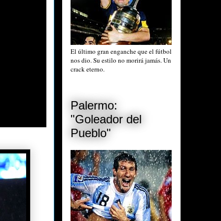
El último gran enganche que el fútbol
nos dio. Su estilo no morirá jamás. Un
crack eterno.
Palermo:
"Goleador del
Pueblo"