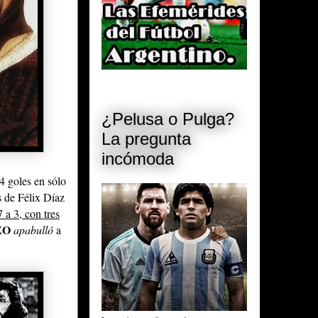
¿Pelusa o Pulga?
La pregunta
incómoda
4 goles en sólo
s de Félix Díaz
 a 3, con tres
ZO
apabulló
a