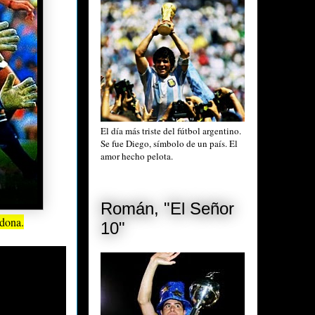
El día más triste del fútbol argentino.
Se fue Diego, símbolo de un país. El
amor hecho pelota.
Román, "El Señor
dona.
10"