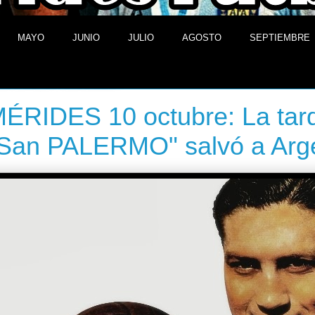
MAYO
JUNIO
JULIO
AGOSTO
SEPTIEMBRE
de octubre de 2013
ÉRIDES 10 octubre: La tar
San PALERMO" salvó a Arg