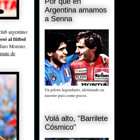
Por qué en
Argentina amamos
a Senna
club argentino:
esó al fútbol
lfaro Moreno;
emate de
Un piloto legendario, idolatrado en
nuestro país como pocos.
Volá alto, "Barrilete
Cósmico"