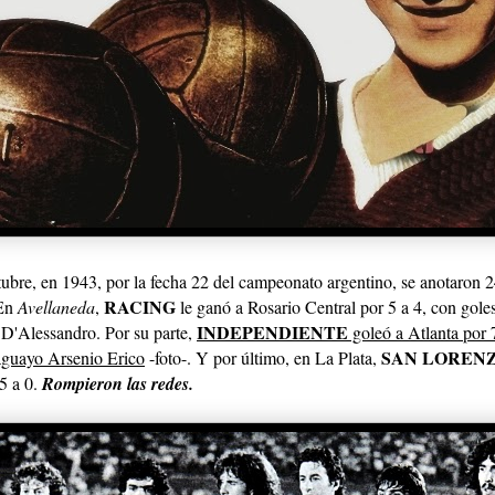
ubre, en 1943, por la fecha 22 del campeonato argentino, se anotaron 2
RACING
 En
Avellaneda
,
le ganó a Rosario Central por 5 a 4, con gole
INDEPENDIENTE
 D'Alessandro. Por su parte,
goleó a Atlanta por 7
SAN LOREN
raguayo Arsenio Erico
-foto-. Y por último, en La Plata,
5 a 0.
Rompieron las redes.