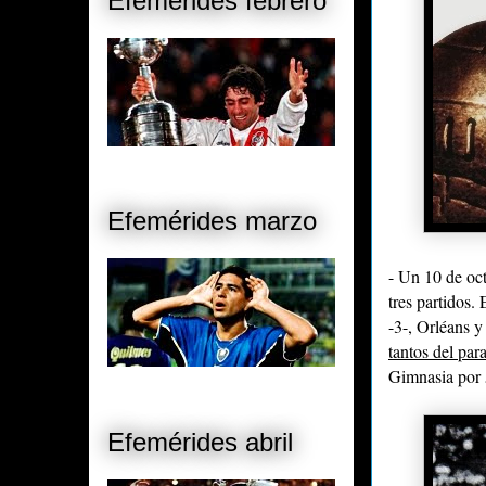
Efemérides febrero
Efemérides marzo
- Un 10 de oct
tres partidos.
-3-, Orléans y
tantos del pa
Gimnasia por 
Efemérides abril