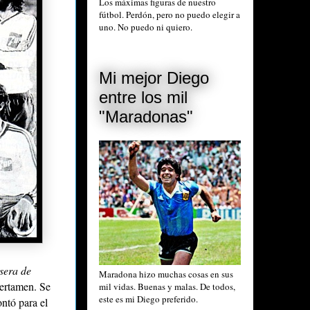
Los máximas figuras de nuestro
fútbol. Perdón, pero no puedo elegir a
uno. No puedo ni quiero.
Mi mejor Diego
entre los mil
"Maradonas"
sera de
Maradona hizo muchas cosas en sus
certamen. Se
mil vidas. Buenas y malas. De todos,
este es mi Diego preferido.
ntó para el