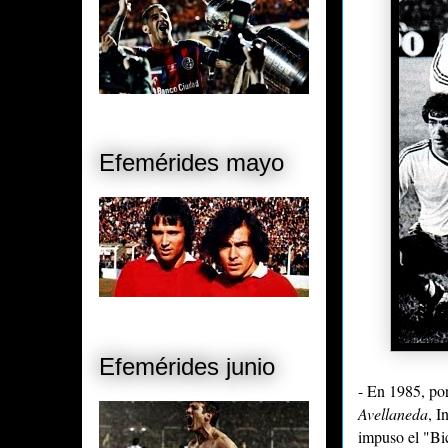
Efemérides mayo
Efemérides junio
- En 1985, po
Avellaneda
, I
impuso el "Bi