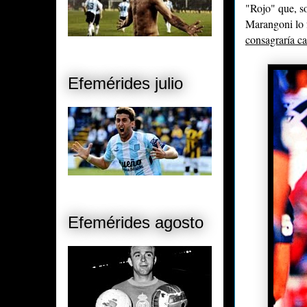
"Rojo" que, so
Marangoni lo 
consagraría c
Efemérides julio
Efemérides agosto