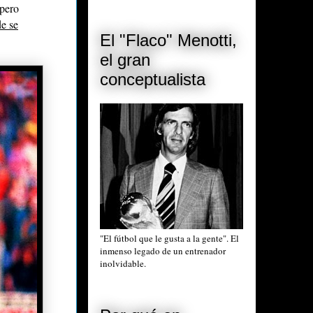
 pero
de se
El "Flaco" Menotti,
el gran
conceptualista
"El fútbol que le gusta a la gente". El
inmenso legado de un entrenador
inolvidable.