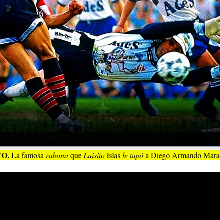
TO.
La famosa
rabona
que
Luisito
Islas
le tapó
a Diego Armando Mara