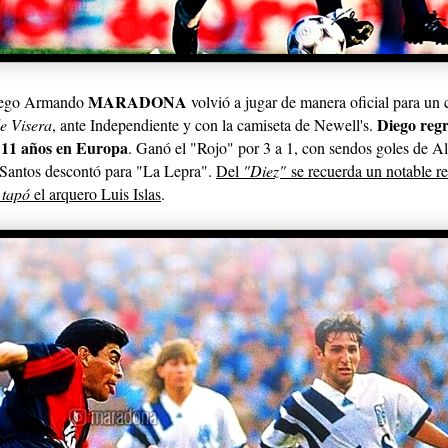
MARADONA
iego Armando
volvió a jugar de manera oficial para un 
Diego regr
e Visera
, ante Independiente y con la camiseta de Newell's.
s 11 años en Europa
. Ganó el "Rojo" por 3 a 1, con sendos goles de A
 Santos descontó para "La Lepra".
Del
"Diez"
se recuerda un notable r
 tapó
el arquero Luis Islas
.