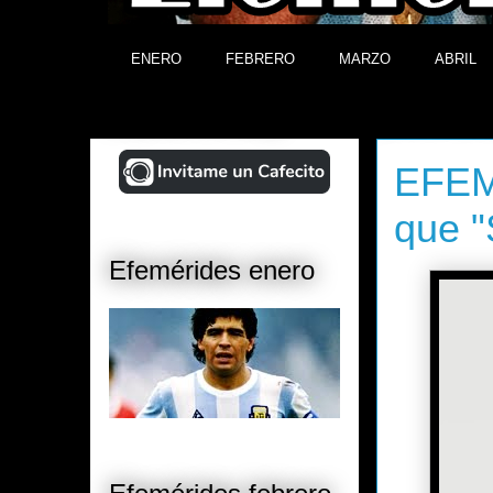
ENERO
FEBRERO
MARZO
ABRIL
¡Ayudá al Blog!
jueves, 10 
EFEM
que "
Efemérides enero