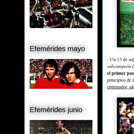
Efemérides mayo
- Un 13 de se
subcampeón
d
el primer pas
principios de 
entrenador, i
Efemérides junio