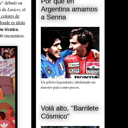
Por qué en
ín" debutó en
Argentina amamos
o de
Liniers
, el
s colores de
a Senna
 donde es ídolo
ón técnica
.
00 encuentros.
Un piloto legendario, idolatrado en
nuestro país como pocos.
Volá alto, "Barrilete
Cósmico"