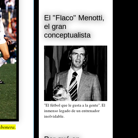
El "Flaco" Menotti,
el gran
conceptualista
"El fútbol que le gusta a la gente". El
inmenso legado de un entrenador
inolvidable.
bonera
.