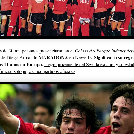
s de 30 mil personas presenciaron en el
Coloso del Parque Independen
MARADONA
Significaría su regre
o de Diego Armando
en Newell's.
ras 11 años en Europa.
Llegó proveniente del Sevilla español y su esta
fímera: sólo jugó cinco partidos oficiales
.