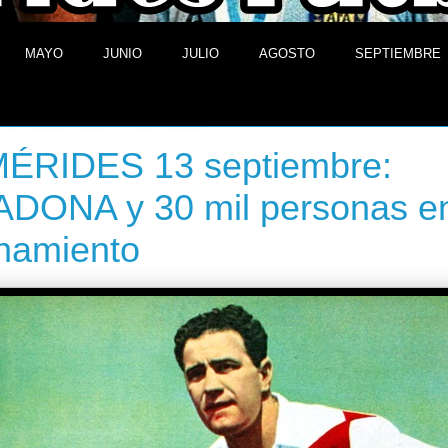
MAYO
JUNIO
JULIO
AGOSTO
SEPTIEMBRE
 de septiembre de 2013
ÉRIDES 13 septiembre:
DONA y 30 mil personas e
namiento