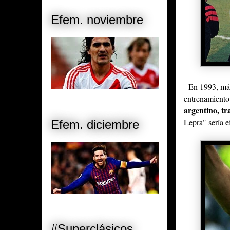
Efem. noviembre
- En 1993, má
entrenamient
argentino, t
Lepra" sería e
Efem. diciembre
#Superclásicos