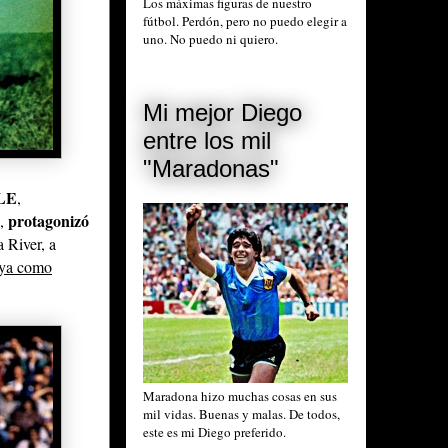
Los máximas figuras de nuestro
fútbol. Perdón, pero no puedo elegir a
uno. No puedo ni quiero.
Mi mejor Diego
entre los mil
"Maradonas"
LE
,
p
rotagonizó
o,
 River, a
 ya como
Maradona hizo muchas cosas en sus
mil vidas. Buenas y malas. De todos,
este es mi Diego preferido.