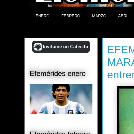
ENERO
FEBRERO
MARZO
ABRIL
¡Ayudá al Blog!
viernes, 13
EFEM
MARA
entre
Efemérides enero