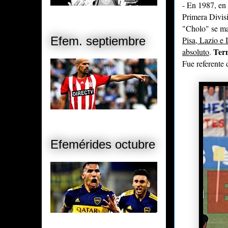
- En 1987, en 
Primera Divi
"Cholo" se ma
Efem. septiembre
Pisa, Lazio e 
Term
absoluto
.
Fue referente 
Efemérides octubre