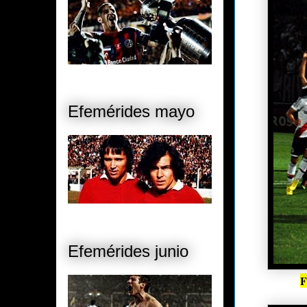
Efemérides mayo
Efemérides junio