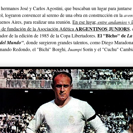
 hermanos José y Carlos Agostini, que buscaban un lugar para juntarse 
ol, lograron convencer al sereno de una obra en construcción en la
aven
uenos Aires, para realizar una reunión.
En ese lugar,
entre andamios y l
ARGENTINOS JUNIORS
o de fundación de la Asociación Atlética
,
E
l "Bicho" de
ador de la edición de 1985 de la Copa Libertadores.
La
 del Mundo"
, donde surgieron grandes talentos, como Diego Maradon
nando Redondo, el "Bichi" Borghi,
Juampi
Sorín y el "Cuchu" Cambia