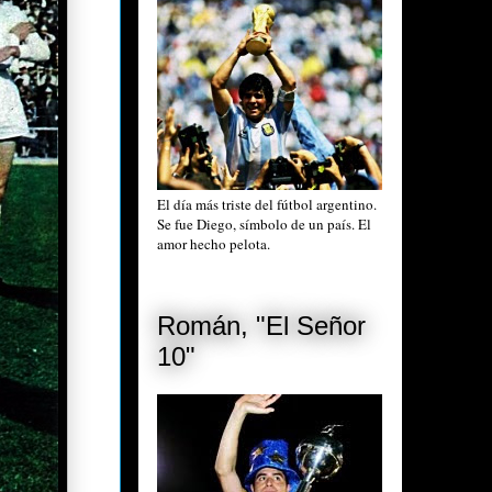
El día más triste del fútbol argentino.
Se fue Diego, símbolo de un país. El
amor hecho pelota.
Román, "El Señor
10"