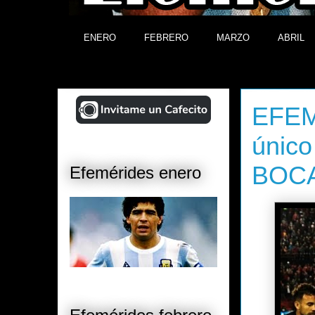
ENERO
FEBRERO
MARZO
ABRIL
¡Ayudá al Blog!
jueves, 15 
EFEMÉ
único
BOC
Efemérides enero