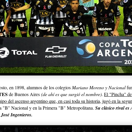
osto, en 1898, alumnos de los colegios
Mariano Moreno y Nacional
fun
TES
de Buenos Aires
(de ahí es que surgió el nombre)
.
El "Pincha" de
uipo del ascenso argentino que, en casi toda su historia, jugó en la segu
la "B" Nacional y en la Primera "B" Metropolitana.
Su clásico rival es
 José Ingenieros.