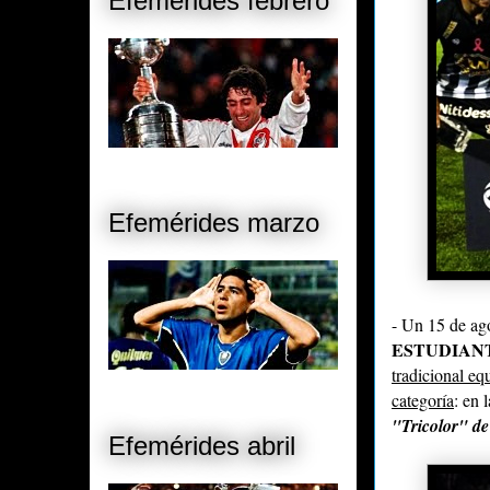
Efemérides febrero
Efemérides marzo
- Un 15 de ag
ESTUDIAN
tradicional eq
categoría
: en 
"Tricolor" de
Efemérides abril