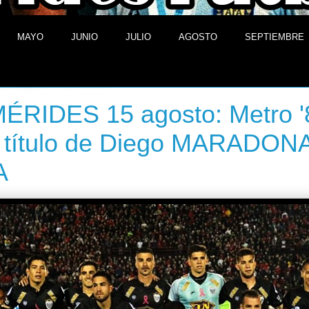
MAYO
JUNIO
JULIO
AGOSTO
SEPTIEMBRE
de agosto de 2013
RIDES 15 agosto: Metro '8
 título de Diego MARADON
A