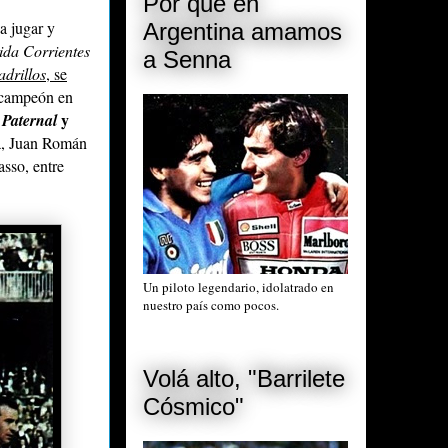
Por qué en
a jugar y
Argentina amamos
ida Corrientes
a Senna
adrillos
, se
 campeón en
y
 Paternal
a, Juan Román
sso, entre
Un piloto legendario, idolatrado en
nuestro país como pocos.
Volá alto, "Barrilete
Cósmico"