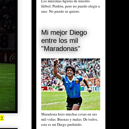
Los máximas figuras de nuestro
fútbol. Perdón, pero no puedo elegir a
uno. No puedo ni quiero.
Mi mejor Diego
entre los mil
"Maradonas"
Maradona hizo muchas cosas en sus
12.
mil vidas. Buenas y malas. De todos,
este es mi Diego preferido.