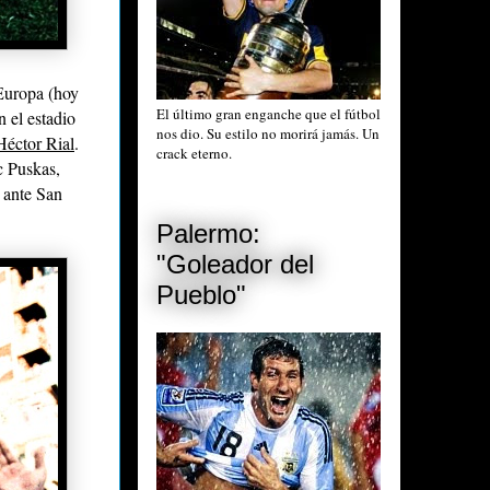
Europa (hoy
El último gran enganche que el fútbol
n el estadio
nos dio. Su estilo no morirá jamás. Un
Héctor Rial
.
crack eterno.
c Puskas,
 ante San
Palermo:
"Goleador del
Pueblo"