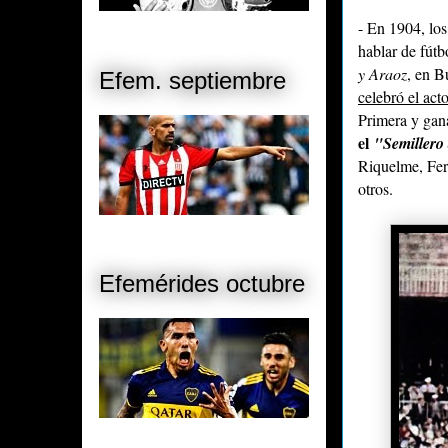
- En 1904, los
hablar de fútb
y Araoz
, en B
Efem. septiembre
celebró el act
Primera y gan
el
"Semillero
Riquelme, Fer
otros.
Efemérides octubre