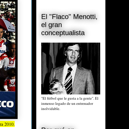
El "Flaco" Menotti,
el gran
conceptualista
"El fútbol que le gusta a la gente". El
inmenso legado de un entrenador
inolvidable.
ra 2010.