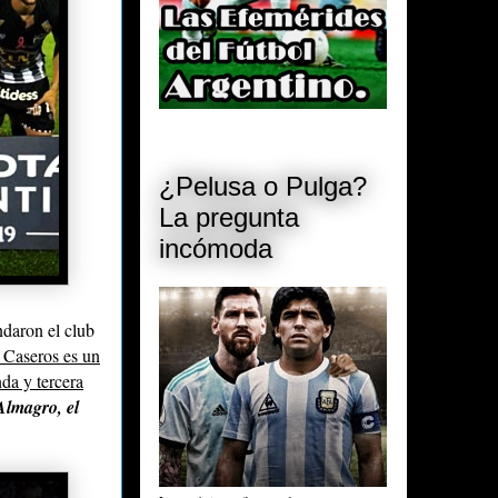
¿Pelusa o Pulga?
La pregunta
incómoda
daron el club
 Caseros es un
nda y tercera
Almagro, el