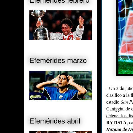
Efemérides febrero
Efemérides marzo
- Un 3 de juli
clasificó a la
estadio
San P
Caniggia, de 
detener los d
Efemérides abril
BATISTA
, c
Hazaña de Di