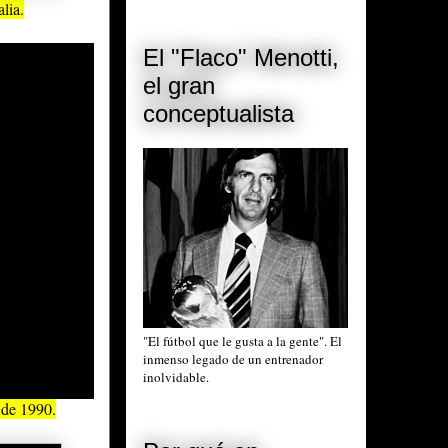
lia.
El "Flaco" Menotti,
el gran
conceptualista
"El fútbol que le gusta a la gente". El
inmenso legado de un entrenador
inolvidable.
 de 1990.