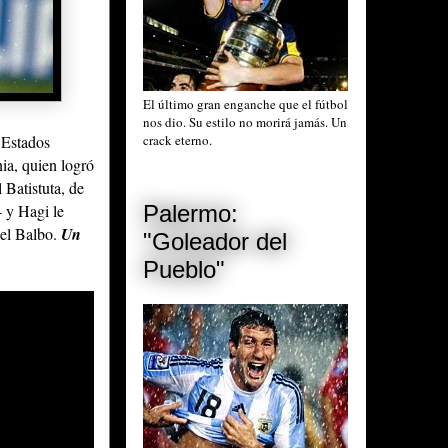
El último gran enganche que el fútbol
nos dio. Su estilo no morirá jamás. Un
crack eterno.
 Estados
a, quien logró
l Batistuta, de
Palermo:
- y Hagi le
bel Balbo.
Un
"Goleador del
Pueblo"