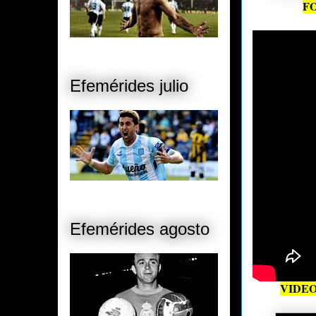
F
Efemérides julio
Efemérides agosto
VIDEO