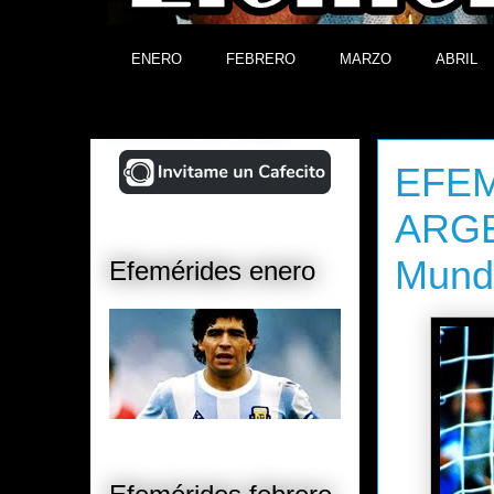
ENERO
FEBRERO
MARZO
ABRIL
¡Ayudá al Blog!
miércoles, 
EFEMÉ
ARGEN
Mundi
Efemérides enero