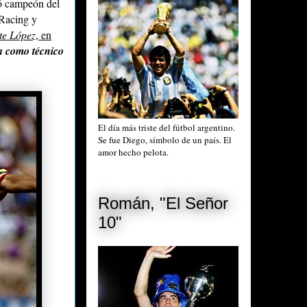
ó campeón del
 Racing y
te López
, en
a como técnico
El día más triste del fútbol argentino.
Se fue Diego, símbolo de un país. El
amor hecho pelota.
Román, "El Señor
10"