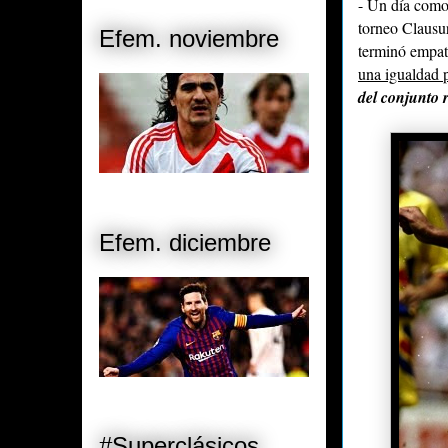
- Un día como 
torneo Clausu
Efem. noviembre
terminó empat
una igualdad p
del conjunto 
Efem. diciembre
#Superclásicos