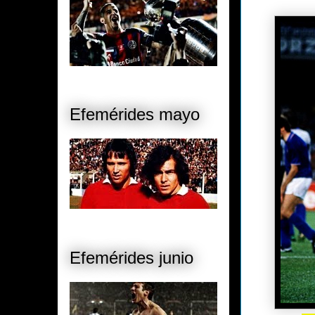
Efemérides mayo
Efemérides junio