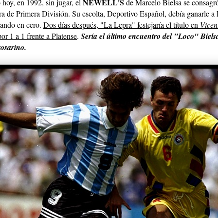
NEWELL'S
hoy, en 1992, sin jugar, el
de Marcelo Bielsa se consagr
ra de Primera División. Su escolta, Deportivo Español, debía ganarle a
ando en cero.
Dos días después, "La Lepra" festejaría el título en
Vicen
or 1 a 1 frente a Platense
.
Sería el último encuentro del "Loco" Biels
rosarino.