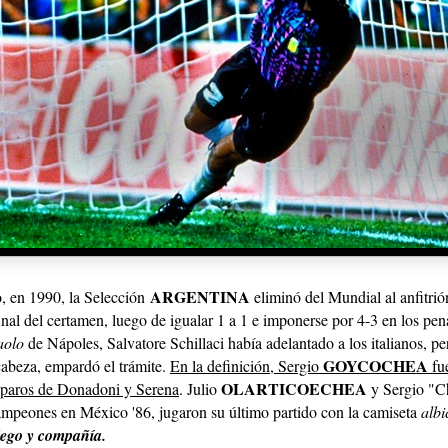
ARGENTINA
o, en 1990, la Selección
eliminó del Mundial al anfitrión,
 final del certamen, luego de igualar 1 a 1 e imponerse por 4-3 en los pen
aolo
de Nápoles, Salvatore Schillaci había adelantado a los italianos, p
GOYCOCHEA
cabeza, empardó el trámite.
En la definición, Sergio
fu
OLARTICOECHEA
isparos de Donadoni y Serena
. Julio
y Sergio "
ampeones en México '86, jugaron su último partido con la camiseta
albi
ego y compañía.