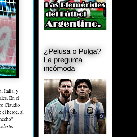
¿Pelusa o Pulga?
La pregunta
incómoda
 Italia, y
ales. En el
ero Claudio
e el héroe, al
Checho"
celeste
.