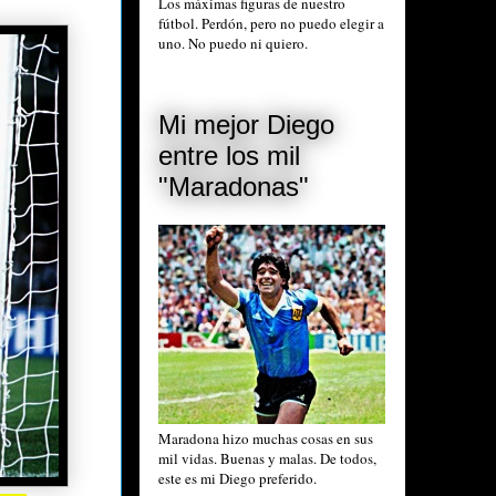
Los máximas figuras de nuestro
fútbol. Perdón, pero no puedo elegir a
uno. No puedo ni quiero.
Mi mejor Diego
entre los mil
"Maradonas"
Maradona hizo muchas cosas en sus
mil vidas. Buenas y malas. De todos,
este es mi Diego preferido.