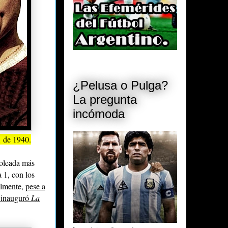
¿Pelusa o Pulga?
La pregunta
incómoda
1 de 1940.
oleada más
 1, con los
almente,
pese a
e inauguró
La