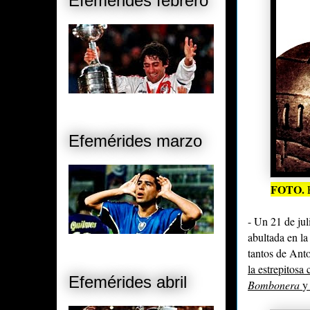
Efemérides febrero
Efemérides marzo
FOTO.
- Un 21 de jul
abultada en la
tantos de Ant
la estrepitosa
Efemérides abril
Bombonera
y