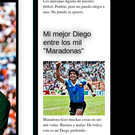
Los máximas figuras de nuestro
fútbol. Perdón, pero no puedo elegir a
uno. No puedo ni quiero.
Mi mejor Diego
entre los mil
"Maradonas"
Maradona hizo muchas cosas en sus
mil vidas. Buenas y malas. De todos,
este es mi Diego preferido.