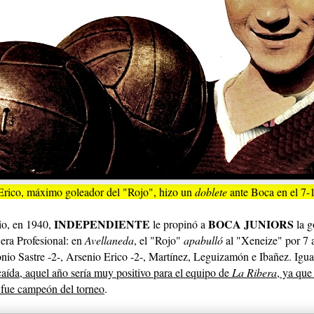
Erico, máximo goleador del "Rojo", hizo un
doblete
ante Boca en el 7-
INDEPENDIENTE
BOCA JUNIORS
io, en 1940,
le propinó a
la g
 era Profesional: en
Avellaneda
, el "Rojo"
apabulló
al "Xeneize" por 7 a
onio Sastre -2-, Arsenio Erico -2-, Martínez, Leguizamón e Ibañez. Igu
 caída, aquel año sería muy positivo para el equipo de
La Ribera
, ya qu
 fue campeón del torneo
.