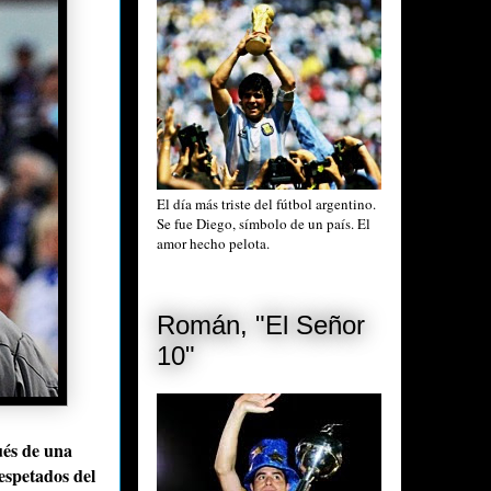
El día más triste del fútbol argentino.
Se fue Diego, símbolo de un país. El
amor hecho pelota.
Román, "El Señor
10"
és de una
respetados del