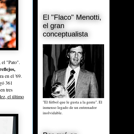
El "Flaco" Menotti,
el gran
conceptualista
, el "Pato".
eflejos,
a en el '69.
ugó 361
en tres
ez, el último
"El fútbol que le gusta a la gente". El
inmenso legado de un entrenador
inolvidable.