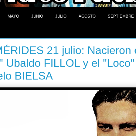
MAYO
JUNIO
JULIO
AGOSTO
SEPTIEMBRE
 de julio de 2013
RIDES 21 julio: Nacieron 
" Ubaldo FILLOL y el "Loco"
elo BIELSA