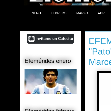
ENERO
FEBRERO
MARZO
ABRIL
¡Ayudá al Blog!
domingo, 21
EFEMÉ
"Pato
Marc
Efemérides enero